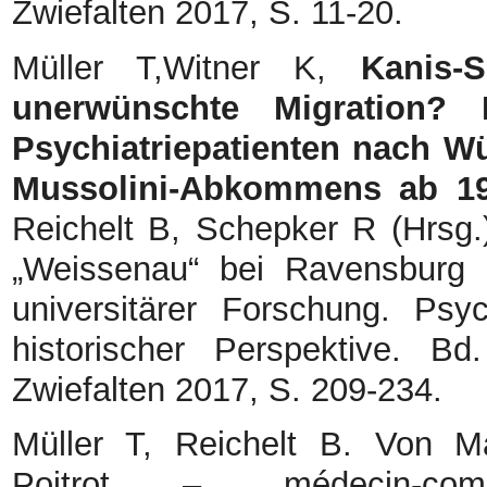
Zwiefalten 2017, S. 11-20.
Müller T,Witner K,
Kanis-Se
unerwünschte Migration? D
Psychiatriepatienten nach W
Mussolini-Abkommens ab 19
Reichelt B, Schepker R (Hrsg.
„Weissenau“ bei Ravensburg 
universitärer Forschung. Psy
historischer Perspektive. Bd
Zwiefalten 2017, S. 209-234.
Müller T, Reichelt B. Von M
Poitrot – „médecin-com