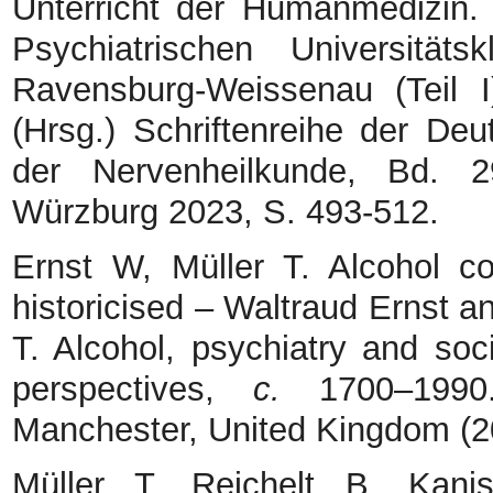
Unterricht der Humanmedizin.
Psychiatrischen Universität
Ravensburg-Weissenau (Teil I
(Hrsg.) Schriftenreihe der De
der Nervenheilkunde, Bd. 
Würzburg 2023, S. 493-512.
Ernst W, Müller T. Alcohol c
historicised – Waltraud Ernst a
T. Alcohol, psychiatry and soc
perspectives,
c.
1700–1990
Manchester, United Kingdom (20
Müller T, Reichelt B, Kanis