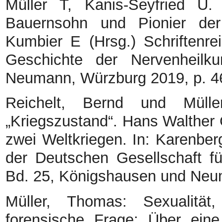
Müller T, Kanis-Seyfried U.
Bauernsohn und Pionier der
Kumbier E (Hrsg.) Schriftenre
Geschichte der Nervenheilk
Neumann, Würzburg 2019, p. 4
Reichelt, Bernd und Müll
„Kriegszustand“. Hans Walther
zwei Weltkriegen. In: Karenber
der Deutschen Gesellschaft f
Bd. 25, Königshausen und Neu
Müller, Thomas: Sexualität,
forensische Frage: Über eine