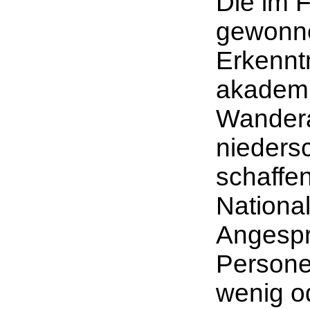
Die im 
gewonne
Erkenntn
akademi
Wandera
nieders
schaffen
Nationa
Angesp
Persone
wenig o