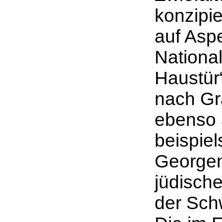
konzipie
auf Asp
National
Haustür
nach Gr
ebenso 
beispie
Georgen
jüdisch
der Sch