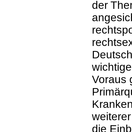
der Them
angesic
rechtspo
rechtse
Deutsch
wichtige
Voraus 
Primärq
Kranken
weiterer
die Einb