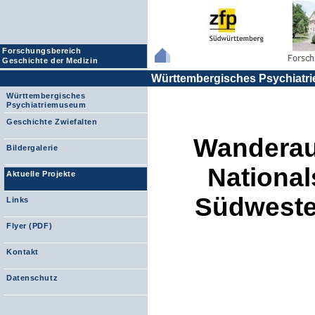
Forschungsbereich
Geschichte der Medizin
Württembergisches Psychiat
Württembergisches
Psychiatriemuseum
Geschichte Zwiefalten
Wanderaus
Bildergalerie
National
Aktuelle Projekte
Südwesten
Links
Flyer (PDF)
Kontakt
Datenschutz