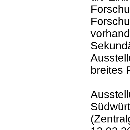
Forschu
Forschun
vorhand
Sekundär
Ausstell
breites 
Ausstel
Südwür
(Zentra