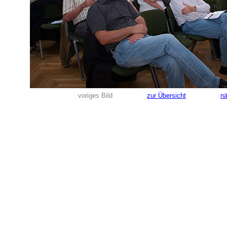
voriges Bild
zur Übersicht
nä