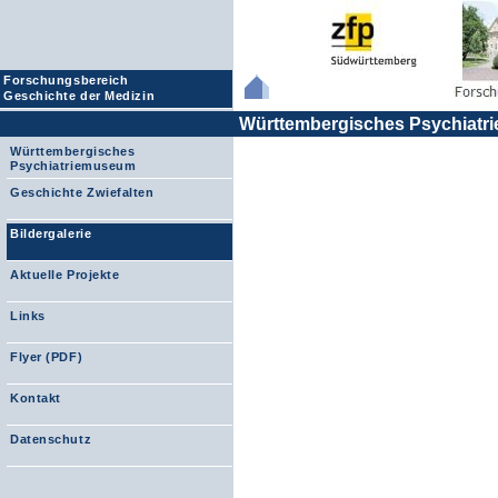
Forschungsbereich
Geschichte der Medizin
Württembergisches Psychiat
Württembergisches
Psychiatriemuseum
Geschichte Zwiefalten
Bildergalerie
Aktuelle Projekte
Links
Flyer (PDF)
Kontakt
Datenschutz