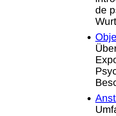
de p
Wur
Obj
Über
Exp
Psyc
Besc
Anst
Umfa