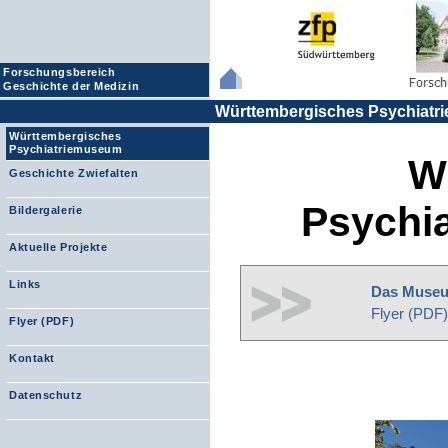
Forschungsbereich
Geschichte der Medizin
Württembergisches Psychiat
Württembergisches
Psychiatriemuseum
W
Geschichte Zwiefalten
Psychi
Bildergalerie
Aktuelle Projekte
Links
Das Muse
Flyer (PDF)
Flyer (PDF)
Kontakt
Datenschutz