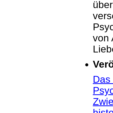
über
vers
Psyc
von 
Lieb
Verö
Das
Psyc
Zwie
hist