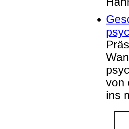
Häh
Gesc
psyc
Präs
Wan
psyc
von 
ins 