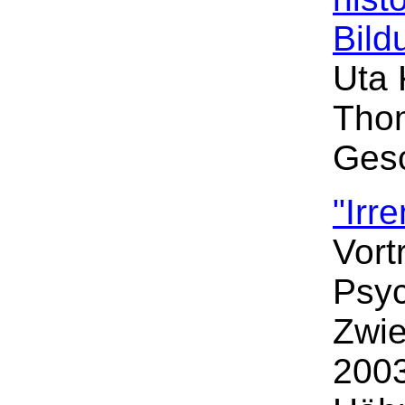
Bild
Uta 
Thom
Gesc
"Irr
Vort
Psy
Zwie
2003