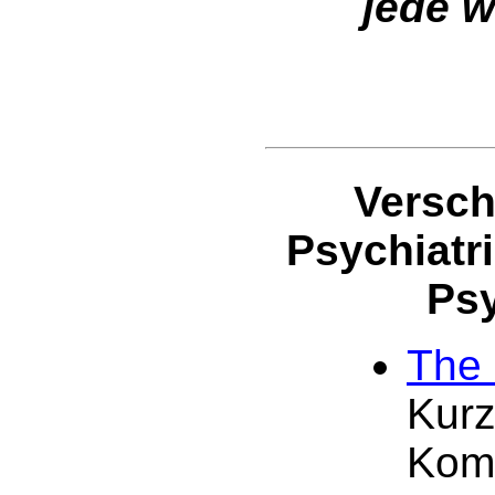
jede w
Versch
Psychiat
Psy
The
Kurz
Komm