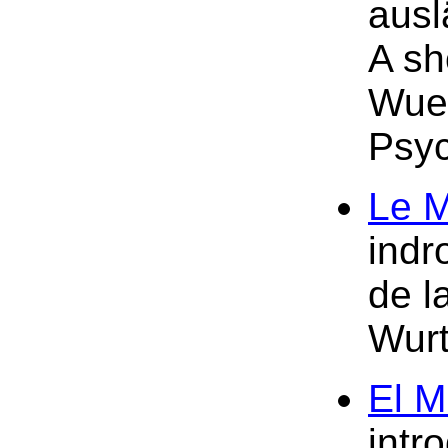
ausl
A sh
Wue
Psyc
Le 
indr
de l
Wurt
El 
intr