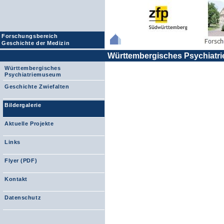
Forschungsbereich
Geschichte der Medizin
Württembergisches Psychiat
Württembergisches
Psychiatriemuseum
Geschichte Zwiefalten
Bildergalerie
Aktuelle Projekte
Links
Flyer (PDF)
Kontakt
Datenschutz