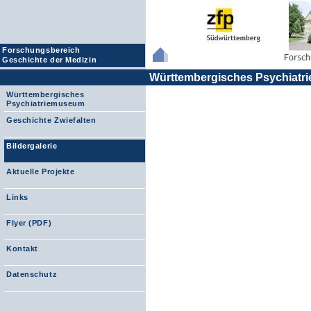
Forschungsbereich
Geschichte der Medizin
Württembergisches Psychiat
Württembergisches
Psychiatriemuseum
Geschichte Zwiefalten
Bildergalerie
Aktuelle Projekte
Links
Flyer (PDF)
Kontakt
Datenschutz