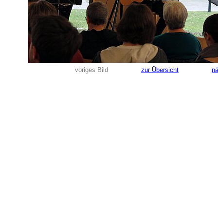
voriges Bild
zur Übersicht
nä