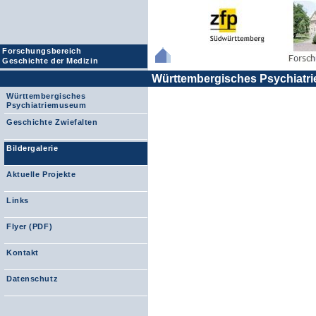
Forschungsbereich
Geschichte der Medizin
Württembergisches Psychiat
Württembergisches
Psychiatriemuseum
Geschichte Zwiefalten
Bildergalerie
Aktuelle Projekte
Links
Flyer (PDF)
Kontakt
Datenschutz