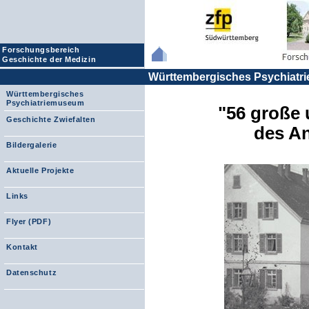
Forschungsbereich
Geschichte der Medizin
Württembergisches Psychiat
Württembergisches
Psychiatriemuseum
"56 große
Geschichte Zwiefalten
des An
Bildergalerie
Aktuelle Projekte
Links
Flyer (PDF)
Kontakt
Datenschutz