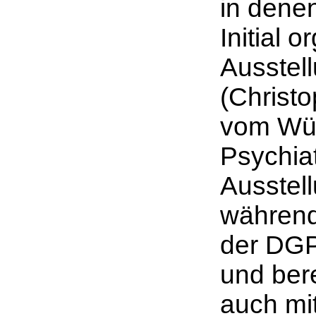
in denen
Initial 
Ausstel
(Christ
vom Wür
Psychia
Ausstel
während
der DGP
und ber
auch mi