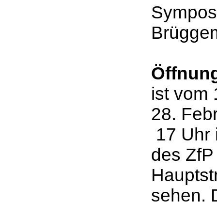
Symposi
Brüggem
Öffnung
ist vom
28. Febr
17 Uhr 
des ZfP
Hauptstr
sehen. De