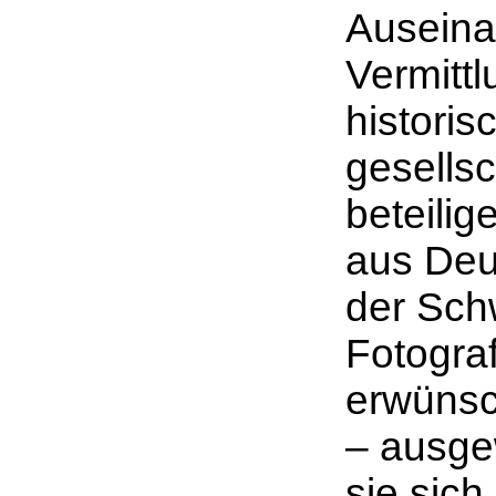
Auseina
Vermittl
histori
gesellsc
beteili
aus Deu
der Sch
Fotograf
erwünsch
– ausge
sie sich