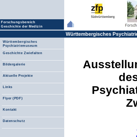
Forschungsbereich
Geschichte der Medizin
Württembergisches Psychiat
Württembergisches
Psychiatriemuseum
Geschichte Zwiefalten
Ausstellu
Bildergalerie
de
Aktuelle Projekte
Psychia
Links
Flyer (PDF)
Z
Kontakt
Datenschutz