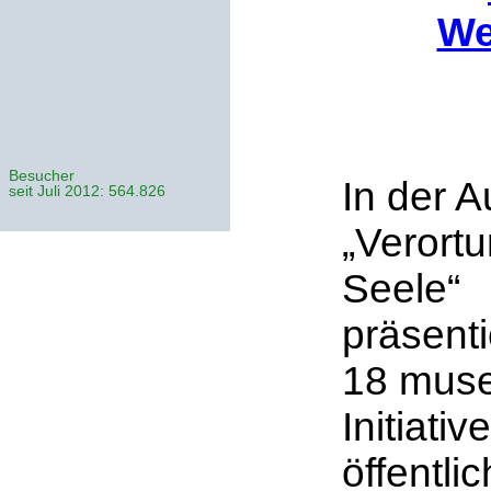
We
Besucher
In der A
seit Juli 2012: 564.826
„Verort
Seele“
präsenti
18 muse
Initiativ
öffentli