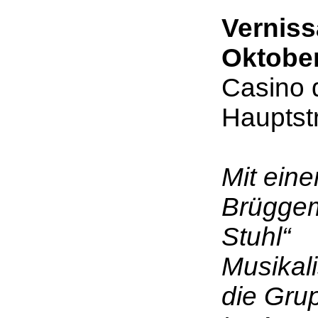
Verniss
Oktobe
Casino 
Hauptstr
Mit ein
Brüggem
Stuhl“
Musikal
die Gru