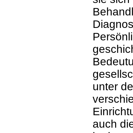
Behandl
Diagnos
Persönl
geschic
Bedeutu
gesells
unter de
verschi
Einricht
auch die