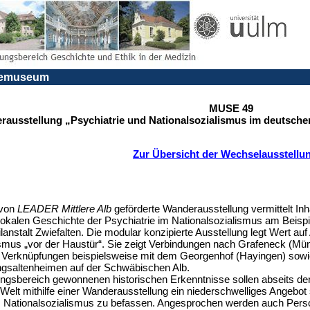
riemuseum
MUSE 49
rausstellung „Psychiatrie und Nationalsozialismus im deutsche
Zur Übersicht der Wechselausstellu
 von
LEADER Mittlere Alb
geförderte Wanderausstellung vermittelt Inh
lokalen Geschichte der Psychiatrie im Nationalsozialismus am Beispi
anstalt Zwiefalten. Die modular konzipierte Ausstellung legt Wert au
ismus „vor der Haustür“. Sie zeigt Verbindungen nach Grafeneck (Mü
 Verknüpfungen beispielsweise mit dem Georgenhof (Hayingen) sow
gsaltenheimen auf der Schwäbischen Alb.
ngsbereich gewonnenen historischen Erkenntnisse sollen abseits de
elt mithilfe einer Wanderausstellung ein niederschwelliges Angebot 
es Nationalsozialismus zu befassen. Angesprochen werden auch Pers