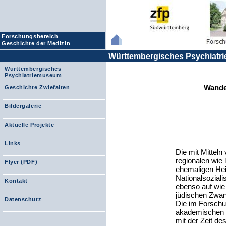
Forschungsbereich
Geschichte der Medizin
Württembergisches Psychiat
Württembergisches
Psychiatriemuseum
Wande
Geschichte Zwiefalten
Bildergalerie
Aktuelle Projekte
Links
Die mit Mitteln
regionalen wie 
Flyer (PDF)
ehemaligen Heil
Nationalsozial
Kontakt
ebenso auf wie
jüdischen Zwan
Datenschutz
Die im Forschu
akademischen W
mit der Zeit d