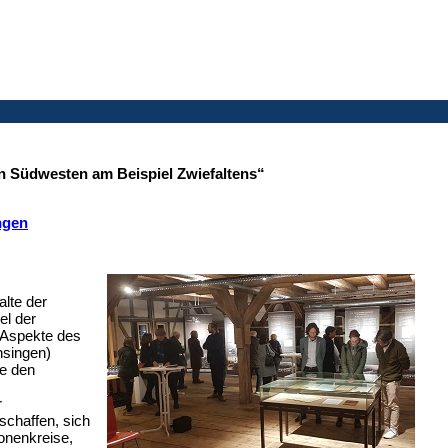
n Südwesten am Beispiel Zwiefaltens“
ngen
alte der
el der
f Aspekte des
nsingen)
ie den
r
schaffen, sich
onenkreise,