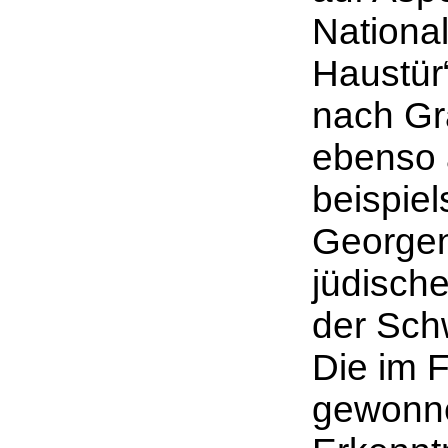
National
Haustür
nach Gr
ebenso 
beispie
Georgen
jüdisch
der Sch
Die im 
gewonne