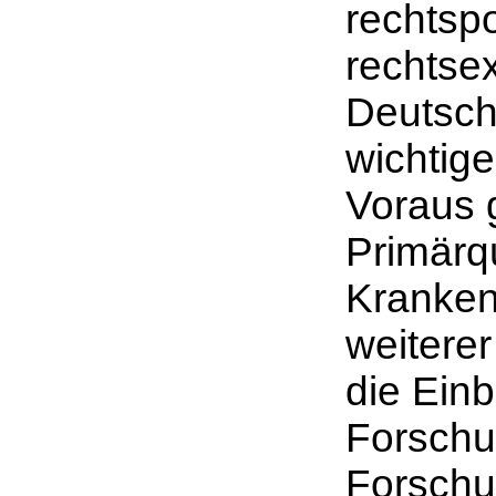
rechtspo
rechtse
Deutsch
wichtige
Voraus 
Primärq
Kranken
weiterer
die Einb
Forschu
Forschun