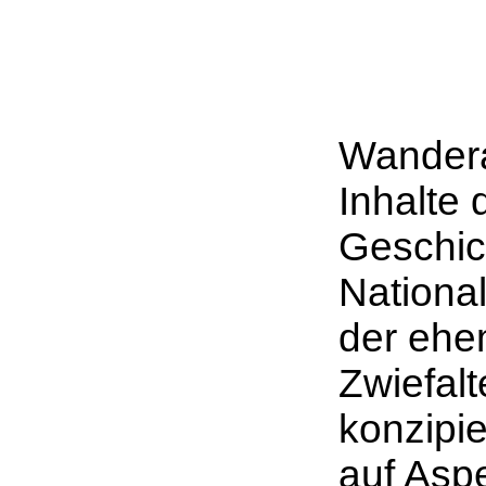
Wandera
Inhalte 
Geschic
Nationa
der ehem
Zwiefalt
konzipie
auf Asp