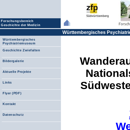
Forschungsbereich
Geschichte der Medizin
Württembergisches Psychiat
Württembergisches
Psychiatriemuseum
Geschichte Zwiefalten
Wanderaus
Bildergalerie
National
Aktuelle Projekte
Südwesten
Links
Flyer (PDF)
Kontakt
Datenschutz
We