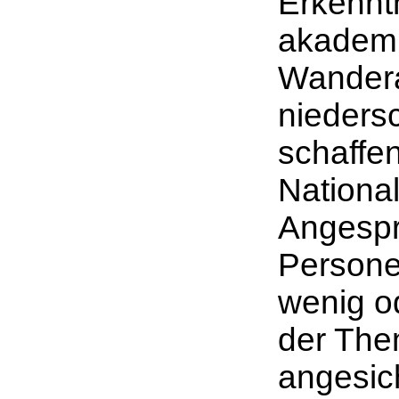
Erkenntn
akademi
Wandera
nieders
schaffen
Nationa
Angesp
Persone
wenig o
der Them
angesic