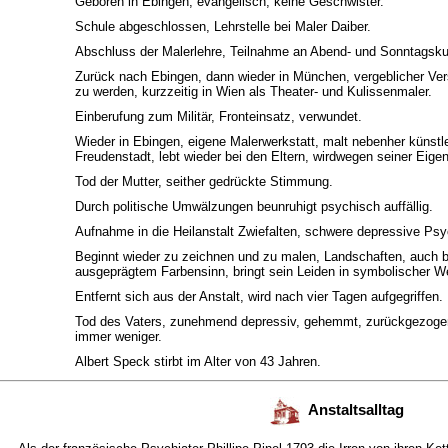
Geboren in Ebingen, evangelisch, keine Geschwister.
Schule abgeschlossen, Lehrstelle bei Maler Daiber.
Abschluss der Malerlehre, Teilnahme an Abend- und Sonntagsku
Zurück nach Ebingen, dann wieder in München, vergeblicher V
zu werden, kurzzeitig in Wien als Theater- und Kulissenmaler.
Einberufung zum Militär, Fronteinsatz, verwundet.
Wieder in Ebingen, eigene Malerwerkstatt, malt nebenher künstle
Freudenstadt, lebt wieder bei den Eltern, wirdwegen seiner Eigen
Tod der Mutter, seither gedrückte Stimmung.
Durch politische Umwälzungen beunruhigt psychisch auffällig.
Aufnahme in die Heilanstalt Zwiefalten, schwere depressive Psyc
Beginnt wieder zu zeichnen und zu malen, Landschaften, auch bi
ausgeprägtem Farbensinn, bringt sein Leiden in symbolischer We
Entfernt sich aus der Anstalt, wird nach vier Tagen aufgegriffen.
Tod des Vaters, zunehmend depressiv, gehemmt, zurückgezogen 
immer weniger.
Albert Speck stirbt im Alter von 43 Jahren.
Anstaltsalltag