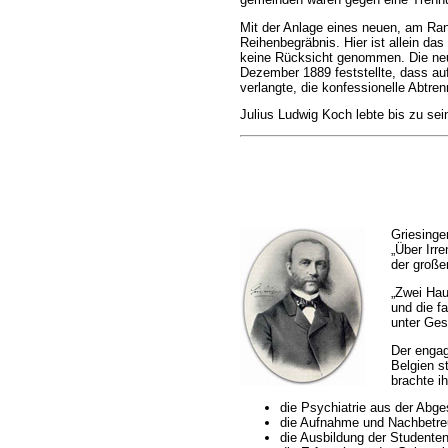
Mit der Anlage eines neuen, am Rand
Reihenbegräbnis. Hier ist allein da
keine Rücksicht genommen. Die neue
Dezember 1889 feststellte, dass au
verlangte, die konfessionelle Abtre
Julius Ludwig Koch lebte bis zu se
Griesinge
„Über Irr
der große
„Zwei Hau
und die f
unter Ges
Der engagi
Belgien s
brachte i
die Psychiatrie aus der Abge
die Aufnahme und Nachbetreu
die Ausbildung der Studente