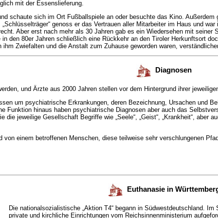
glich mit der Essenslieferung.
und schaute sich im Ort Fußballspiele an oder besuchte das Kino. Außerdem g
 „Schlüsselträger“ genoss er das Vertrauen aller Mitarbeiter im Haus und wa
frecht. Aber erst nach mehr als 30 Jahren gab es ein Wiedersehen mit seiner 
 in den 80er Jahren schließlich eine Rückkehr an den Tiroler Herkunftsort 
 ihm Zwiefalten und die Anstalt zum Zuhause geworden waren, verständlicher
Diagnosen
den, und Ärzte aus 2000 Jahren stellen vor dem Hintergrund ihrer jeweilige
issen um psychiatrische Erkrankungen, deren Bezeichnung, Ursachen und B
che Funktion hinaus haben psychiatrische Diagnosen aber auch das Selbstver
e die jeweilige Gesellschaft Begriffe wie „Seele“, „Geist“, „Krankheit“, aber au
nd von einem betroffenen Menschen, diese teilweise sehr verschlungenen Pfa
Euthanasie in Württember
Die nationalsozialistische „Aktion T4“ begann in Südwestdeutschland. Im 
private und kirchliche Einrichtungen vom Reichsinnenministerium aufgefo