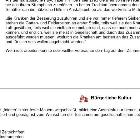
Als der französische Psychiater Phillipe Pinel 1793 die Irren von ihren Ket
sie aus ihrem Stumpfsinn zu erlösen. In bester Tradition übernahmen deuts
Schäffer sah die nützliche Hilfe im Anstaltsbetrieb als das wertvollste Mitte
„die Kranken der Besserung zuzuführen und sie vor immer tieferem Sinken
stehen die Garten- und Feldarbeiten an erster Stelle, teils weil sie den 
Luft gewähren, teils weil sie vielfach so einfach sind, dass sie auch noch
können, und endlich, weil sie meist in Gesellschaft und durch das Zusam
ausgeführt werden müssen, wodurch die Kranken am besten an das Zusam
und-für-sich-sein-wollen abgebracht werden.“
Wer nicht arbeiten konnte oder wollte, verbrachte den Tag auf dem Zimmer
Bürgerliche Kultur
d „Idioten“ hinter feste Mauern wegschließt, bildet eine Anstaltskultur heraus,
ntiert und geprägt ist vom Wunsch an der Teilnahme am gesellschaftlichen Le
 Zeitschriften
Instrumenten