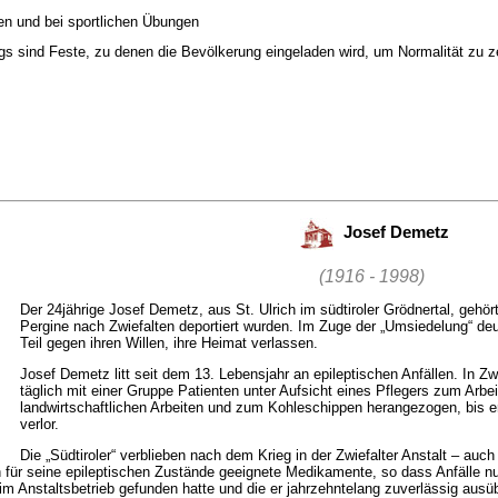
en und bei sportlichen Übungen
ags sind Feste, zu denen die Bevölkerung eingeladen wird, um Normalität zu 
Josef Demetz
(1916 - 1998)
Der 24jährige Josef Demetz, aus St. Ulrich im südtiroler Grödnertal, gehör
Pergine nach Zwiefalten deportiert wurden. Im Zuge der „Umsiedelung“ de
Teil gegen ihren Willen, ihre Heimat verlassen.
Josef Demetz litt seit dem 13. Lebensjahr an epileptischen Anfällen. In Zwief
täglich mit einer Gruppe Patienten unter Aufsicht eines Pflegers zum Arbe
landwirtschaftlichen Arbeiten und zum Kohleschippen herangezogen, bis e
verlor.
Die „Südtiroler“ verblieben nach dem Krieg in der Zwiefalter Anstalt – auc
 für seine epileptischen Zustände geeignete Medikamente, so dass Anfälle nu
r im Anstaltsbetrieb gefunden hatte und die er jahrzehntelang zuverlässig aus