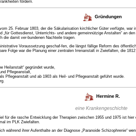
rankheiten fördern.
Gründungen
m 25. Februar 1803, der die Säkularisation kirchlicher Güter verfügte, war i
„für Gottesdienst, Unterrichts- und andere gemeinnützige Anstalten“ an de
 die damit ver-bundenen Nachteile tragen.
ministrative Voraussetzung geschaf-fen, die längst fällige Reform des öffent
lbare Folge war die Planung einer zentralen Irrenanstalt in Zwiefalten, die 1812
ne Heilanstalt“ gegründet wurde,
und Pflegeanstalt,
ls Pflegeanstalt und ab 1903 als Heil- und Pflegeanstalt geführt wurde.
rg.
Hermine R.
eine Krankengeschichte
iel für die rasche Entwicklung der Therapien zwischen 1955 und 1975 ist hier
mal im PLK Zwiefalten.
ich während ihrer Aufenthalte an der Diagnose „Paranoide Schizophrenie“ we