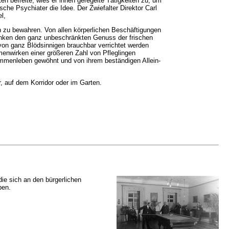
ten befreite, wies er ihnen geregelte Tätigkeiten zu, um
che Psychiater die Idee. Der Zwiefalter Direktor Carl
l,
 zu bewahren. Von allen körperlichen Beschäftigungen
Kranken den ganz unbeschränkten Genuss der frischen
 von ganz Blödsinnigen brauchbar verrichtet werden
menwirken einer größeren Zahl von Pfleglingen
menleben gewöhnt und von ihrem beständigen Allein-
, auf dem Korridor oder im Garten.
 die sich an den bürgerlichen
ben.