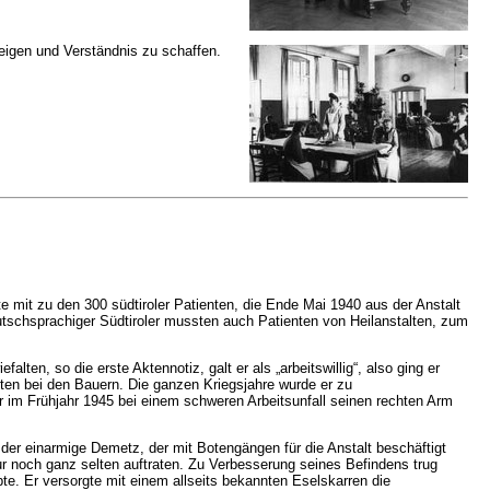
zeigen und Verständnis zu schaffen.
te mit zu den 300 südtiroler Patienten, die Ende Mai 1940 aus der Anstalt
utschsprachiger Südtiroler mussten auch Patienten von Heilanstalten, zum
alten, so die erste Aktennotiz, galt er als „arbeitswillig“, also ging er
iten bei den Bauern. Die ganzen Kriegsjahre wurde er zu
r im Frühjahr 1945 bei einem schweren Arbeitsunfall seinen rechten Arm
h der einarmige Demetz, der mit Botengängen für die Anstalt beschäftigt
r noch ganz selten auftraten. Zu Verbesserung seines Befindens trug
übte. Er versorgte mit einem allseits bekannten Eselskarren die