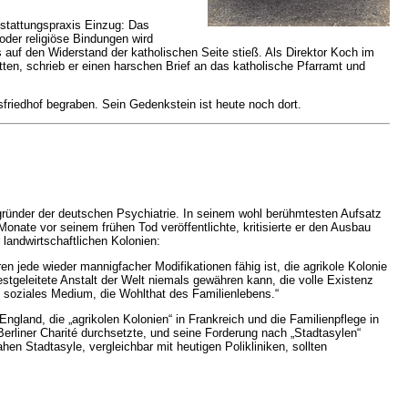
estattungspraxis Einzug: Das
oder religiöse Bindungen wird
auf den Widerstand der katholischen Seite stieß. Als Direktor Koch im
en, schrieb er einen harschen Brief an das katholische Pfarramt und
friedhof begraben. Sein Gedenkstein ist heute noch dort.
Begründer der deutschen Psychiatrie. In seinem wohl berühmtesten Aufsatz
onate vor seinem frühen Tod veröffentlichte, kritisierte er den Ausbau
 landwirtschaftlichen Kolonien:
en jede wieder mannigfacher Modifikationen fähig ist, die agrikole Kolonie
bestgeleitete Anstalt der Welt niemals gewähren kann, die volle Existenz
 soziales Medium, die Wohlthat des Familienlebens.“
England, die „agrikolen Kolonien“ in Frankreich und die Familienpflege in
Berliner Charité durchsetzte, und seine Forderung nach „Stadtasylen“
hen Stadtasyle, vergleichbar mit heutigen Polikliniken, sollten