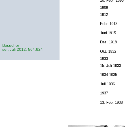
10. Febr. 1895
1909
1912
Febr. 1913
Juni 1915
Dez. 1918
Besucher
seit Juli 2012: 564.824
Okt. 1932
1933
15. Juli 1933
1934-1935
Juli 1936
1937
13. Feb. 1938