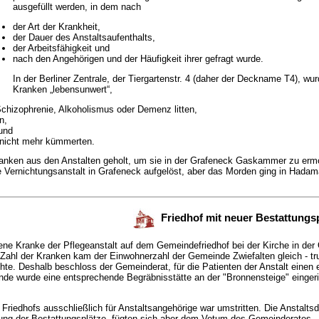
ausgefüllt werden, in dem nach
der Art der Krankheit,
der Dauer des Anstaltsaufenthalts,
der Arbeitsfähigkeit und
nach den Angehörigen und der Häufigkeit ihrer gefragt wurde.
In der Berliner Zentrale, der Tiergartenstr. 4 (daher der Deckname T4), w
Kranken „lebensunwert“,
Schizophrenie, Alkoholismus oder Demenz litten,
n,
und
 nicht mehr kümmerten.
anken aus den Anstalten geholt, um sie in der Grafeneck Gaskammer zu erm
 Vernichtungsanstalt in Grafeneck aufgelöst, aber das Morden ging in Hadama
Friedhof mit neuer Bestattungs
e Kranke der Pflegeanstalt auf dem Gemeindefriedhof bei der Kirche in der O
 Zahl der Kranken kam der Einwohnerzahl der Gemeinde Zwiefalten gleich - tru
hte. Deshalb beschloss der Gemeinderat, für die Patienten der Anstalt einen
nde wurde eine entsprechende Begräbnisstätte an der "Bronnensteige" eingeri
riedhofs ausschließlich für Anstaltsangehörige war umstritten. Die Anstaltsd
ng der Bestattungsplätze, fügten sich aber dem Votum des Gemeinderates.