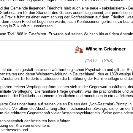
 der Gemeinde liegenden Friedhofs hielt auch eine neue - säkularisierte - B
s Sterbedatum für den Standort des Grabes ausschlaggebend, auf persönliche 
 Praxis führt zu einer Vermischung der Konfessionen auf dem Friedhof, was 
f dem neuen Friedhof begonnen wurde, nach Konfessionen ge-trennt zu bestatt
nnung in Zukunft zu unterlassen.
inem Tod 1908 in Zwiefalten. Er wurde auf seinen Wunsch hin auf dem Anstalts
Wilhelm Griesinger
(1817 - 1868)
r ist die Lichtgestalt unter den württembergischen Psychiatern und gilt als 
enanstalten und deren Weiterentwicklung in Deutschland“, den er 1868 wenige M
n Anstalten. Er forderte stattdessen die Einführung der Familienpflege und der
ptarten freierer Verpflegungsform lassen sich in der Gegenwart ausführen, der
amiliale Verpflegung. Die familiale Pflege gewährt, was die prachtvollste und 
unden, die Rückkehr aus einem künstlichen und monotonen in ein natürliches
erte Griesinger hatte auf seinen vielen Reisen das „Non-Restraint“-Prinzip in 
tudiert. Vor allem die Abschaffung allen mechanischen Zwangs, die er an der 
hm die erbitterte Gegnerschaft vieler Anstaltspsychiater ein. Seine gemeindena
schlossenheit der Anstalten herausführen,
ung der Kranken erleichtern,
n verbessern und