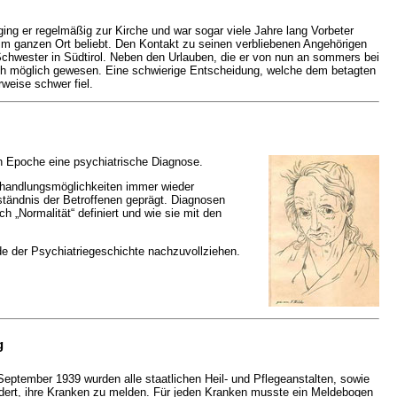
ing er regelmäßig zur Kirche und war sogar viele Jahre lang Vorbeter
r im ganzen Ort beliebt. Den Kontakt zu seinen verbliebenen Angehörigen
Schwester in Südtirol. Neben den Urlauben, die er von nun an sommers bei
doch möglich gewesen. Eine schwierige Entscheidung, welche dem betagten
weise schwer fiel.
n Epoche eine psychiatrische Diagnose.
ehandlungsmöglichkeiten immer wieder
ständnis der Betroffenen geprägt. Diagnosen
ch „Normalität“ definiert und wie sie mit den
de der Psychiatriegeschichte nachzuvollziehen.
g
September 1939 wurden alle staatlichen Heil- und Pflegeanstalten, sowie
rdert, ihre Kranken zu melden. Für jeden Kranken musste ein Meldebogen