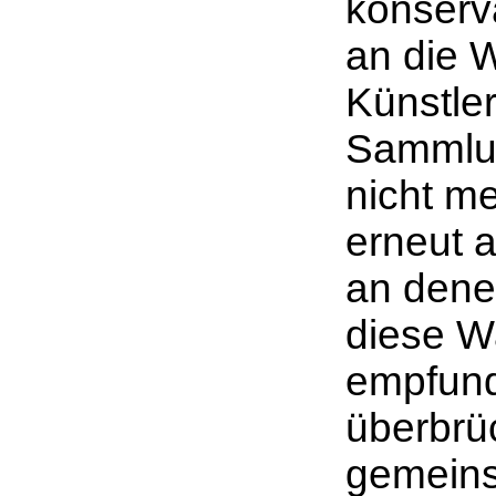
konserv
an die 
Künstler
Sammlun
nicht me
erneut 
an denen
diese W
empfund
überbrü
gemeins