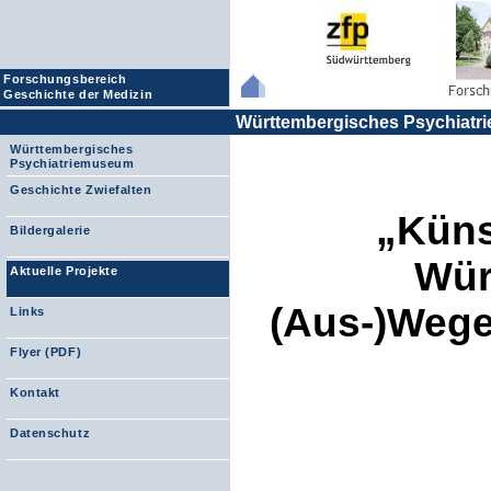
Forschungsbereich
Geschichte der Medizin
Württembergisches Psychiat
Württembergisches
Psychiatriemuseum
Geschichte Zwiefalten
„Küns
Bildergalerie
Wür
Aktuelle Projekte
(Aus-)Wege
Links
Flyer (PDF)
Kontakt
Datenschutz