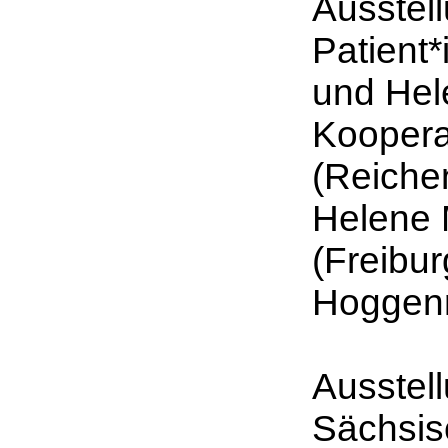
Ausstel
Patient
und Hel
Koopera
(Reiche
Helene 
(Freibur
Hoggenmü
Ausstel
Sächsis