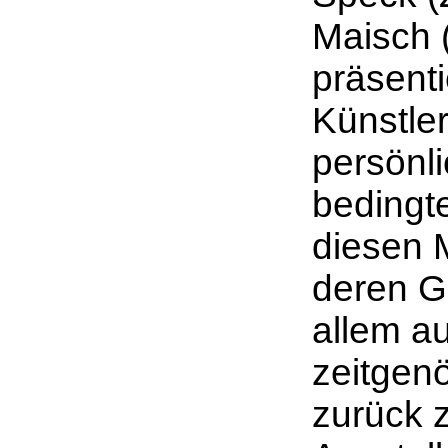
Maisch (
präsenti
Künstler
persönli
bedingt
diesen 
deren G
allem au
zeitgen
zurück z