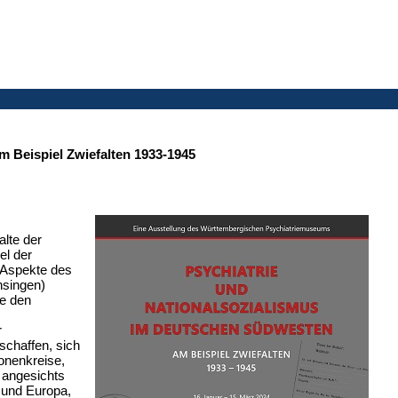
 Beispiel Zwiefalten 1933-1945
alte der
el der
f Aspekte des
nsingen)
ie den
r
schaffen, sich
onenkreise,
h angesichts
 und Europa,