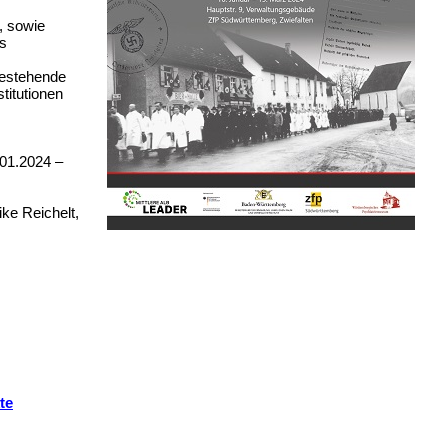
, sowie
es
 bestehende
titutionen
.01.2024 –
ike Reichelt,
te