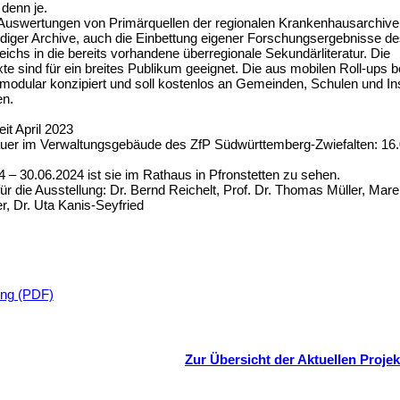
 denn je.
Auswertungen von Primärquellen der regionalen Krankenhausarchive
ndiger Archive, auch die Einbettung eigener Forschungsergebnisse d
chs in die bereits vorhandene überregionale Sekundärliteratur. Die
te sind für ein breites Publikum geeignet. Die aus mobilen Roll-ups
 modular konzipiert und soll kostenlos an Gemeinden, Schulen und Ins
en.
eit April 2023
uer im Verwaltungsgebäude des ZfP Südwürttemberg-Zwiefalten: 16
 – 30.06.2024 ist sie im Rathaus in Pfronstetten zu sehen.
für die Ausstellung: Dr. Bernd Reichelt, Prof. Dr. Thomas Müller, Mare
r, Dr. Uta Kanis-Seyfried
ung (PDF)
Zur Übersicht der Aktuellen Projek