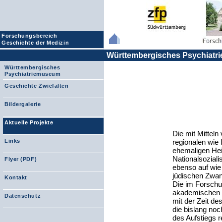
Forschungsbereich
Geschichte der Medizin
Württembergisches Psychiat
Württembergisches
Psychiatriemuseum
Geschichte Zwiefalten
Bildergalerie
Aktuelle Projekte
Die mit Mitteln
regionalen wie 
Links
ehemaligen Heil
Nationalsozial
Flyer (PDF)
ebenso auf wie
jüdischen Zwan
Kontakt
Die im Forschu
akademischen W
Datenschutz
mit der Zeit d
die bislang noc
des Aufstiegs 