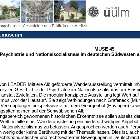
riemuseum
MUSE 45
Psychiatrie und Nationalsozialismus im deutschen Südwesten am
 von LEADER Mittlere Alb geförderte Wanderausstellung vermittelt Inh
lokalen Geschichte der Psychiatrie im Nationalsozialismus am Beispi
anstalt Zwiefalten. Die modular konzipierte Ausstellung legt Wert au
ismus „vor der Haustür“. Sie zeigt Verbindungen nach Grafeneck (Mü
 Verknüpfungen beispielsweise mit dem Georgenhof (Hayingen) sow
gsaltenheimen auf der Schwäbischen Alb.
ngsbereich gewonnenen historischen Erkenntnisse sollen abseits de
elt mithilfe einer Wanderausstellung ein niederschwelliges Angebot 
es Nationalsozialismus zu befassen. Angesprochen werden auch Pers
h wenig oder keine Berührung mit der Thematik hatten. Dies ist, auc
rechtspopulistischer und rechtsextremer Bewegungen in Deutschland